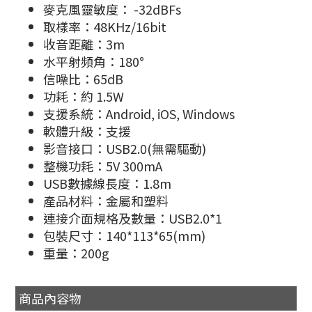
麥克風靈敏度： -32dBFs
取樣率：48KHz/16bit
收音距離：3m
水平射頻角：180°
信噪比：65dB
功耗：約 1.5W
支援系統：Android, iOS, Windows
軟體升級：支援
影音接口：USB2.0(無需驅動)
整機功耗：5V 300mA
USB數據線長度：1.8m
產品材料：金屬和塑料
連接介面規格及數量：USB2.0*1
包裝尺寸：140*113*65(mm)
重量：200g
商品內容物