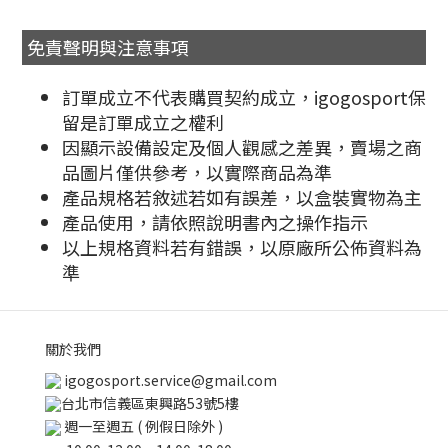
免責聲明與注意事項
訂單成立不代表購買契約成立，igogosport保
留是訂單成立之權利
因顯示設備設定及個人觀感之差異，賣場之商
品圖片僅供參考，以實際商品為準
產品規格若敘述若如有誤差，以盒裝實物為主
產品使用，請依照說明書內之操作指示
以上規格資料若有錯誤，以原廠所公佈資料為
準
關於我們
igogosport.service@gmail.com
台北市信義區東興路53號5樓
週一至週五 ( 例假日除外 )