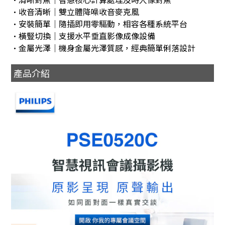
•收音清晰｜雙立體降噪收音麥克風
•安裝簡單｜隨插即用零驅動，相容各種系統平台
•橫豎切換｜支援水平垂直影像成像設備
•金屬光澤｜機身金屬光澤質感，經典簡單俐落設計
產品介紹