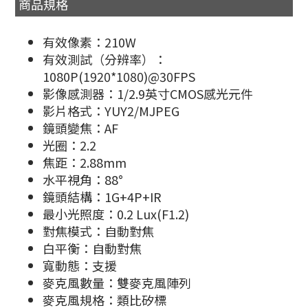
商品規格
有效像素：210W
有效測試（分辨率）：
1080P(1920*1080)@30FPS
影像感測器：1/2.9英寸CMOS感光元件
影片格式：YUY2/MJPEG
鏡頭變焦：AF
光圈：2.2
焦距：2.88mm
水平視角：88°
鏡頭結構：1G+4P+IR
最小光照度：0.2 Lux(F1.2)
對焦模式：自動對焦
白平衡：自動對焦
寬動態：支援
麥克風數量：雙麥克風陣列
麥克風規格：類比矽標