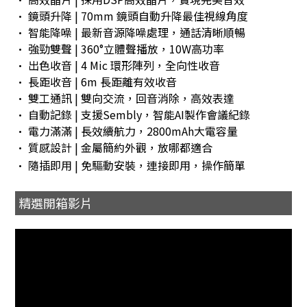
• 鏡頭升降 | 70mm 鏡頭自動升降最佳視線角度
• 智能降噪 | 最新音源降噪處理，通話清晰順暢
• 強勁雙聲 | 360°立體聲播放，10W高功率
• 出色收音 | 4 Mic 環形陣列，全向性收音
• 長距收音 | 6m 長距離有效收音
• 雙工通訊 | 雙向交流，回音消除，高效表達
• 自動記錄 | 支援Sembly，智能AI製作會議紀錄
• 電力滿滿 | 長效續航力，2800mAh大電容量
• 質感設計 | 金屬簡約外觀，放哪都適合
• 隨插即用 | 免驅動安裝，連接即用，操作簡單
精選開箱影片