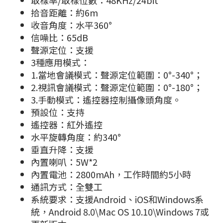
取樣率/取樣位數：48KHz/24bit
拾音距離：約6m
收音角度：水平360°
信噪比：65dB
聲源定位：支援
3種應用模式：
1.當地會議模式：聲源定位範圍：0°-340°；
2.視訊會議模式：聲源定位範圍：0°-180°；
3.手動模式：遙控器控制攝像頭角度。
預設位：支持
遙控器：紅外遙控
水平旋轉角度：約340°
垂直升降：支援
內置喇叭：5W*2
內置電池：2800mAh，工作時間約5小時
通訊方式：全雙工
系統要求：支援Android、iOS和Windows系
統，Android 8.0\Mac OS 10.10\Windows 7或