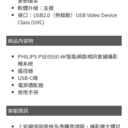
更新版本
軟體升級：支援
接口：USB2.0（免驅動）USB Video Device
Class (UVC)
商品內容物
PHILIPS PSE0550 4K智能網路視訊會議攝影
機系統
遙控器
USB-C線
電源適配器
使用手冊
客服資訊
上官網保固登錄及憑購買證明，攝影機主體可