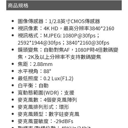
商品規格
圖像傳感器：1/2.8英寸CMOS傳感器
視訊像素：4K HD，最高分辨率3840*2160
視訊格式：MJPEG: 1080P@30fps；
2592*1944@30fps；3840*2160@30fps
鏡頭變焦：自動對焦AF，1080P時4倍數碼變
焦，2K及以上分辨率不支持數碼變焦
焦距：2.88mm
水平視角：88°
最低照度：0.2 Lux(F1.2)
白平衡：自動
寬動態範圍(WDR)：支援
麥克風數：4個麥克風陣列
麥克風排列形式：環形
麥克風類型：數字硅麥克風
麥克風靈敏度：-29dBFs