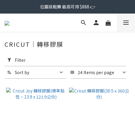
拉霸挑戰賽 最高可得 $888 👉
CRICUT｜轉移膠膜
Apply
Filter
Filter
(0/20)
Sort by
24 Items per page
Price
Range
(NT$)
~