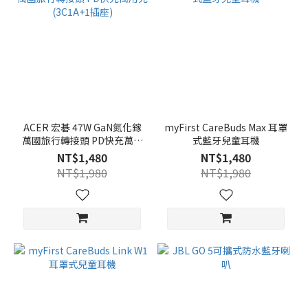
ACER 宏碁 47W GaN氮化鎵
myFirst CareBuds Max 耳罩
萬國旅行轉接頭 PD快充萬用
式藍牙兒童耳機
充(3C1A+1插座)
NT$1,480
NT$1,480
NT$1,980
NT$1,980