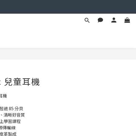
BUY NOW
ic 兒童耳機
耳機
過 85 分貝
衡、清晰好音質
線上學習課程
音源傳輸線
素皮革製成