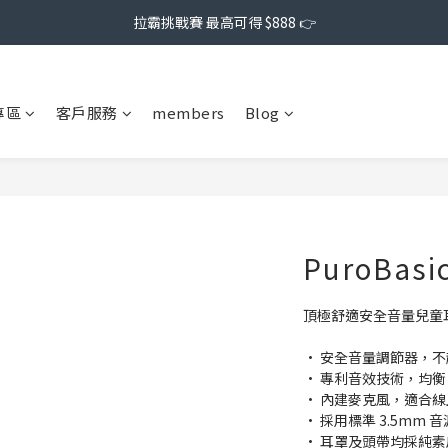
拉霸挑戰賽 最高可得 $888 👉
專區
客戶服務
members
Blog
PuroBas
頂極舒適安全音量兒童
• 安全音量調節器，不超
• 專利音效技術，均
• 內建麥克風，適合
• 採用標準 3.5mm 
• 耳罩及頭帶均採純