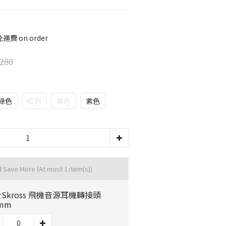
運費 on order
280
綠色
紅色
黑色
紫色
d Save More
(At most 1 item(s))
Skross 飛機音源耳機轉接頭
5mm