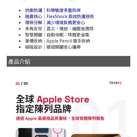
抗衝防護｜科學驗證多重防摔
吸震核心｜FlexShock 高效防護技術
環保分解｜減少環境負擔更安心
多角支架｜直立、橫放、繪圖皆適用
智慧開闔｜自動休眠／喚醒更省電
筆槽收納｜Apple Pencil 隨手收納
磁吸設計｜穩固開闔安心攜帶
產品介紹