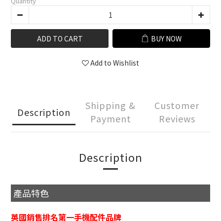
Quantity
ADD TO CART
BUY NOW
Add to Wishlist
Shipping &
Customer
Description
Payment
Reviews
Description
產品特色
英國銷售排名第一手機配件品牌