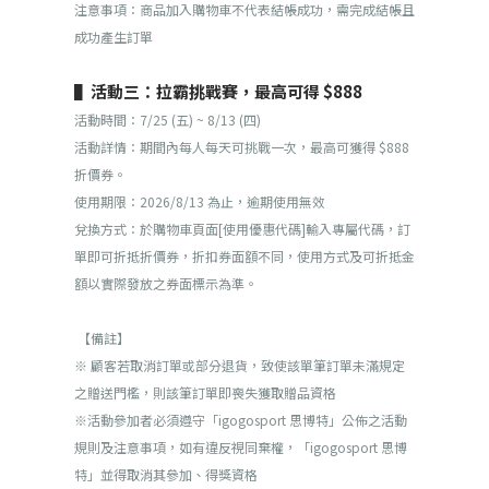
注意事項：商品加入購物車不代表結帳成功，需完成結帳且
成功產生訂單
▌活動三：拉霸挑戰賽，最高可得 $888
活動時間：7/25 (五) ~ 8/13 (四)
活動詳情：期間內每人每天可挑戰一次，最高可獲得 $888
折價券。
使用期限：2026/8/13 為止，逾期使用無效
兌換方式：於購物車頁面[使用優惠代碼]輸入專屬代碼，訂
單即可折抵折價券，折扣券面額不同，使用方式及可折抵金
額以實際發放之券面標示為準。
【備註】
※ 顧客若取消訂單或部分退貨，致使該單筆訂單未滿規定
之贈送門檻，則該筆訂單即喪失獲取贈品資格
※活動參加者必須遵守「igogosport 思博特」公佈之活動
規則及注意事項，如有違反視同棄權，「igogosport 思博
特」並得取消其參加、得獎資格