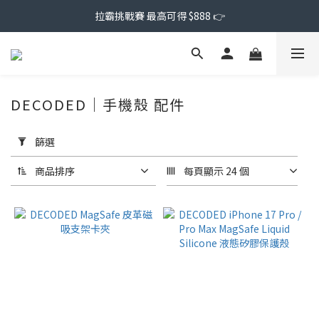
拉霸挑戰賽 最高可得 $888 👉
DECODED｜手機殼 配件
套
用
篩選
篩
選
商品排序
每頁顯示 24 個
(0/20)
價格
(NT$)
~